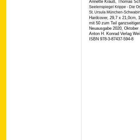
Annette Krauß, Thomas Sch
Seelenspiegel Krippe -
Die Os
St. Ursula München-Schwabi
Hardcover, 29,7
x
21,0
cm
, 
mit 50 zum Teil ganzseitige
Neuausgabe
2020, Oktober 
An
ton H. Konrad Verlag We
ISBN 978-3-87437-594-8