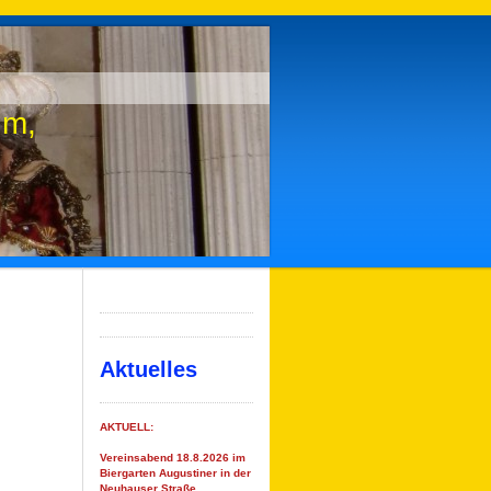
tum,
Aktuelles
AKTUELL:
Vereinsabend 18.8.2026 im
Biergarten Augustiner in der
Neuhauser Straße