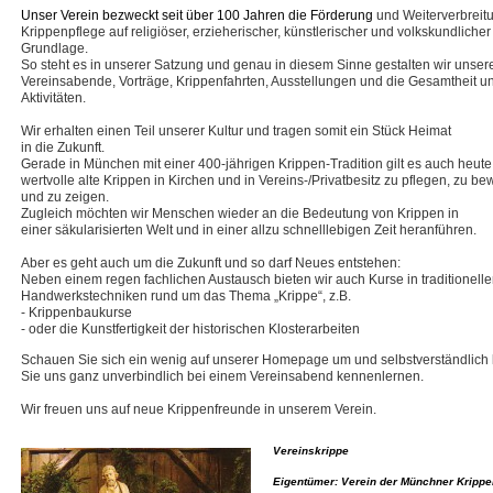
Unser Verein bezweckt seit über 100 Jahren die Förderung
und Weiterverbreit
Krippenpflege auf religiöser, erzieherischer, künstlerischer und volkskundlicher
Grundlage.
So steht es in unserer Satzung und genau in diesem Sinne gestalten wir unser
Vereinsabende, Vorträge, Krippenfahrten, Ausstellungen und die Gesamtheit u
Aktivitäten.
Wir erhalten einen Teil unserer Kultur und tragen somit ein Stück Heimat
in die Zukunft.
Gerade in München mit einer 400-jährigen Krippen-Tradition gilt es auch heute
wertvolle alte Krippen in Kirchen und in Vereins-/Privatbesitz zu pflegen, zu b
und zu zeigen.
Zugleich möchten wir Menschen
w
ieder an die Bedeutung von Krippen in
einer säkularisierten Welt und in einer allzu schnelllebigen Zeit heranführen.
Aber es geht auch um die Zukunft und so darf Neues entstehen:
Neben einem regen fachlichen Austausch bieten wir auch Kurse in traditionell
Handwerkstechniken rund um das Thema „Krippe“, z.B.
- Krippenbaukurse
- oder die Kunstfertigkeit der historischen Klosterarbeiten
Schauen Sie sich ein wenig auf unserer Homepage um und selbstverständlich
Sie uns ganz unverbindlich bei einem Vereinsabend kennenlernen.
Wir freuen uns auf neue Krippenfreunde in unserem Verein.
Vereinskrippe
Eigentümer: Verein der Münchner Krippe