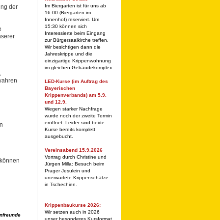
Im Biergarten ist für uns ab
ung der
16:00 (Biergarten im
Innenhof) reserviert. Um
15:30 können sich
e
Interessierte beim Eingang
nserer
zur Bürgersaalkirche treffen.
Wir besichtigen dann die
Jahreskrippe und die
einzigartige Krippenwohnung
im gleichen Gebäudekomplex.
,
ewahren
LED-Kurse (im Auftrag des
Bayerischen
Krippenverbands) am 5.9.
und 12.9.
Wegen starker Nachfrage
wurde noch der zweite Termin
eröffnet. Leider sind beide
en
Kurse bereits komplett
ausgebucht.
Vereinsabend 15.9.2026
Vortrag durch Christine und
 können
Jürgen Milla: Besuch beim
Prager Jesulein und
unerwartete Krippenschätze
in Tschechien.
Krippenbaukurse 2026:
Wir setzen auch in 2026
nfreunde
unser besonderes Kursformat