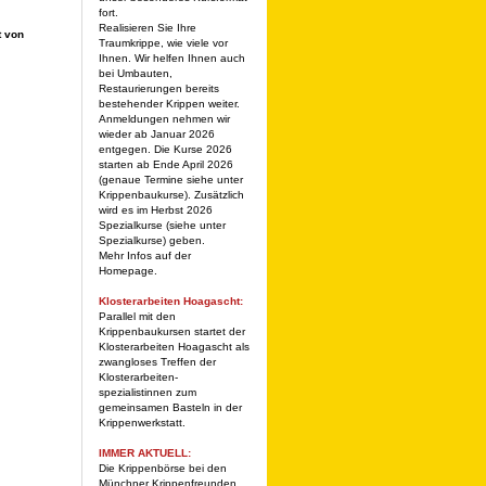
fort.
Realisieren Sie Ihre
t von
Traumkrippe, wie viele vor
Ihnen. Wir helfen Ihnen auch
bei Umbauten,
Restaurierungen bereits
bestehender Krippen weiter.
Anmeldungen nehmen wir
wieder ab Januar 2026
entgegen. Die Kurse 2026
starten ab Ende April 2026
(genaue Termine siehe unter
Krippenbaukurse). Zusätzlich
wird es im Herbst 2026
Spezialkurse (siehe unter
Spezialkurse) geben.
Mehr Infos auf der
Homepage.
Klosterarbeiten Hoagascht:
Parallel mit den
Krippenbaukursen startet der
Klosterarbeiten Hoagascht als
zwangloses Treffen der
Klosterarbeiten-
spezialistinnen zum
gemeinsamen Basteln in der
Krippenwerkstatt.
IMMER AKTUELL:
Die Krippenbörse bei den
Münchner Krippenfreunden