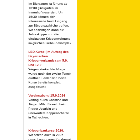
Im Biergarten ist für uns ab
16:00 (Biergarten im
Innenhof) reserviert. Um
15:30 können sich
Interessierte beim Eingang
zur Bürgersaalkirche treffen.
Wir besichtigen dann die
Jahreskrippe und die
einzigartige Krippenwohnung
im gleichen Gebäudekomplex.
LED-Kurse (im Auftrag des
Bayerischen
Krippenverbands) am 5.9.
und 12.9.
Wegen starker Nachfrage
wurde noch der zweite Termin
eröffnet. Leider sind beide
Kurse bereits komplett
ausgebucht.
Vereinsabend 15.9.2026
Vortrag durch Christine und
Jürgen Milla: Besuch beim
Prager Jesulein und
unerwartete Krippenschätze
in Tschechien.
Krippenbaukurse 2026:
Wir setzen auch in 2026
unser besonderes Kursformat