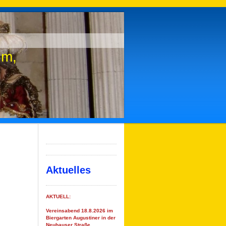
tum,
Aktuelles
AKTUELL:
Vereinsabend 18.8.2026 im
Biergarten Augustiner in der
Neuhauser Straße