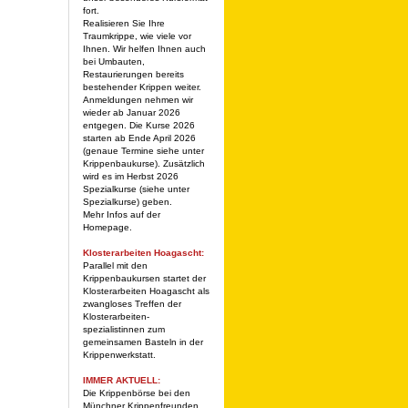
fort.
Realisieren Sie Ihre
Traumkrippe, wie viele vor
Ihnen. Wir helfen Ihnen auch
bei Umbauten,
Restaurierungen bereits
bestehender Krippen weiter.
Anmeldungen nehmen wir
wieder ab Januar 2026
entgegen. Die Kurse 2026
starten ab Ende April 2026
(genaue Termine siehe unter
Krippenbaukurse). Zusätzlich
wird es im Herbst 2026
Spezialkurse (siehe unter
Spezialkurse) geben.
Mehr Infos auf der
Homepage.
Klosterarbeiten Hoagascht:
Parallel mit den
Krippenbaukursen startet der
Klosterarbeiten Hoagascht als
zwangloses Treffen der
Klosterarbeiten-
spezialistinnen zum
gemeinsamen Basteln in der
Krippenwerkstatt.
IMMER AKTUELL:
Die Krippenbörse bei den
Münchner Krippenfreunden