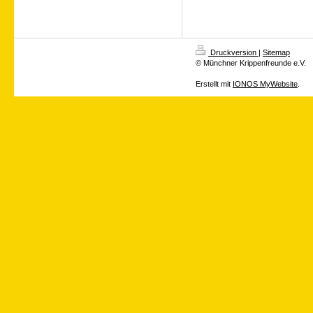
Druckversion
|
Sitemap
© Münchner Krippenfreunde e.V.
Erstellt mit
IONOS MyWebsite
.