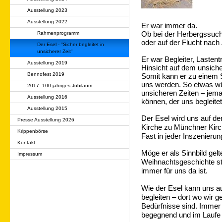
Ausstellung 2023
Ausstellung 2022
Er war immer da.
Rahmenprogramm
Ob bei der Herbergssuch
oder auf der Flucht nach
Der Esel - "Sicher begleitet in
unsicherer Zeit"
Er war Begleiter, Lastentr
Ausstellung 2019
Hinsicht auf dem unsich
Bennofest 2019
Somit kann er zu einem S
uns werden. So etwas wü
2017: 100-jähriges Jubiläum
unsicheren Zeiten – jema
Ausstellung 2016
können, der uns begleitet 
Ausstellung 2015
Der Esel wird uns auf 
Presse Ausstellung 2026
Kirche zu Münchner Kir
Krippenbörse
Fast in jeder Inszenierun
Kontakt
Möge er als Sinnbild gelt
Impressum
Weihnachtsgeschichte steh
immer für uns da ist.
Wie der Esel kann uns au
begleiten – dort wo wir 
Bedürfnisse sind. Immer
begegnend und im Laufe 