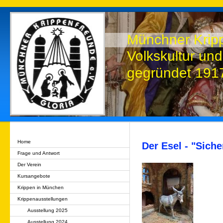
Münchner Kripp
Volkskultur und
gegründet 19
Home
Der Esel - "Siche
Frage und Antwort
Der Verein
Kursangebote
Krippen in München
Krippenausstellungen
Ausstellung 2025
Ausstellung 2024